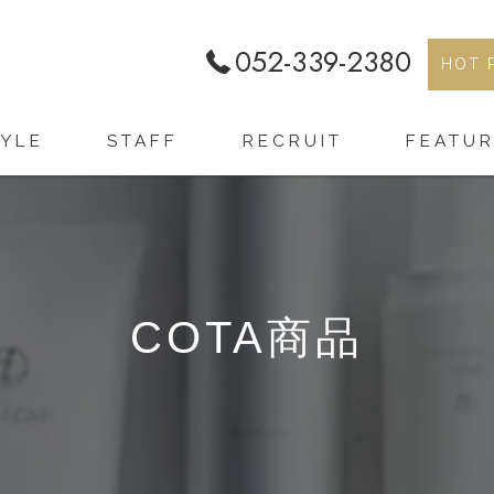
052-339-2380
HOT 
TYLE
STAFF
RECRUIT
FEATU
カット
カラー
COTA商品
パーマ
トリートメン