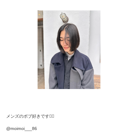
メンズのボブ好きです🙂‍↕️
@moimoi___86