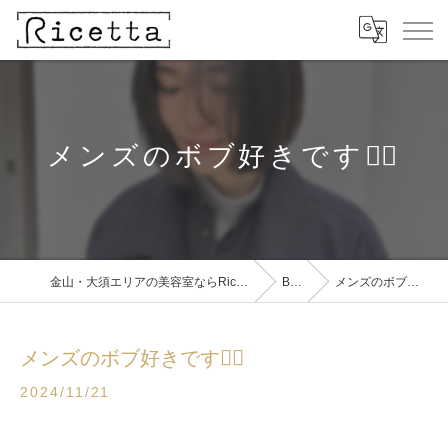
メンズのボブ好きです🙂‍↕️
金山・大須エリアの美容室ならRicetta【リチェッタ】
BLOG
メンズのボブ好きです🙂‍↕️
メンズのボブ好きです🙂‍↕️
2024/11/21