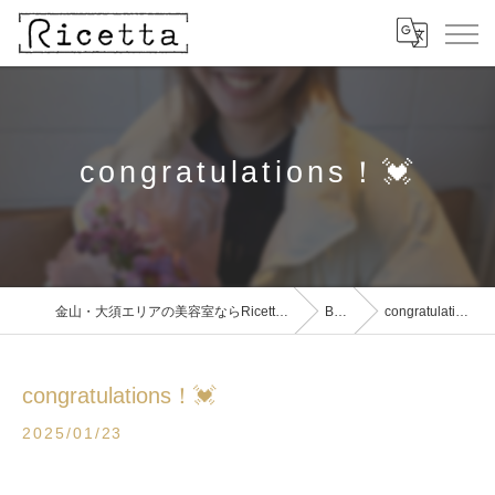
congratulations！💓
金山・大須エリアの美容室ならRicetta【リチェッタ】
BLOG
congratulations！💓
congratulations！💓
2025/01/23