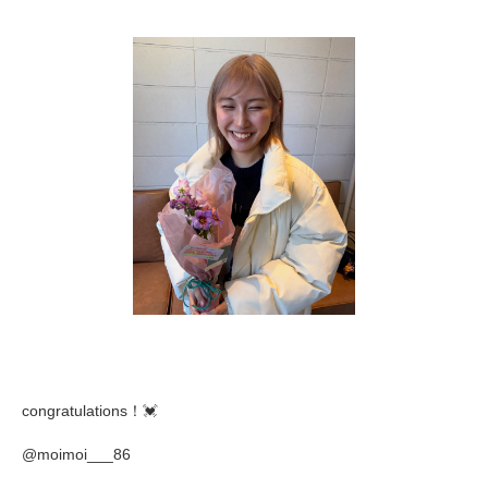
congratulations！💓
@moimoi___86