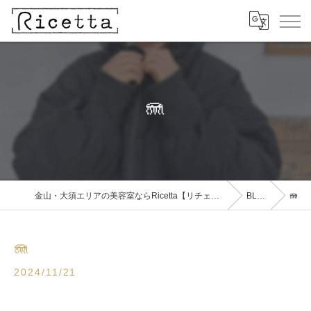
🪼
金山・大須エリアの美容室ならRicetta【リチェッタ】
BLOG
🪼
🪼
2024/11/21