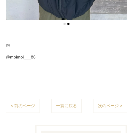
🪼
@moimoi___86
< 前のページ
一覧に戻る
次のページ >