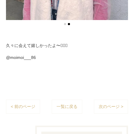
久々に会えて嬉しかったよ〜🧚🏻‍♀️
@moimoi___86
< 前のページ
一覧に戻る
次のページ >